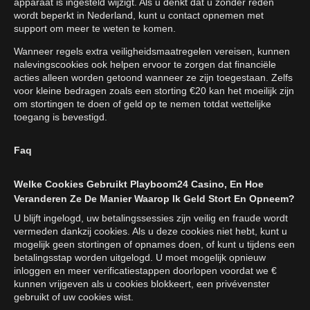
apparaat is ingesteld wijzigt. Als u denkt dat u zonder reden
wordt beperkt in Nederland, kunt u contact opnemen met
support om meer te weten te komen.
Wanneer regels extra veiligheidsmaatregelen vereisen, kunnen
nalevingscookies ook helpen ervoor te zorgen dat financiële
acties alleen worden getoond wanneer ze zijn toegestaan. Zelfs
voor kleine bedragen zoals een storting €20 kan het moeilijk zijn
om stortingen te doen of geld op te nemen totdat wettelijke
toegang is bevestigd.
Faq
Welke Cookies Gebruikt Playboom24 Casino, En Hoe
Veranderen Ze De Manier Waarop Ik Geld Stort En Opneem?
U blijft ingelogd, uw betalingssessies zijn veilig en fraude wordt
vermeden dankzij cookies. Als u deze cookies niet hebt, kunt u
mogelijk geen stortingen of opnames doen, of kunt u tijdens een
betalingsstap worden uitgelogd. U moet mogelijk opnieuw
inloggen en meer verificatiestappen doorlopen voordat we €
kunnen vrijgeven als u cookies blokkeert, een privévenster
gebruikt of uw cookies wist.