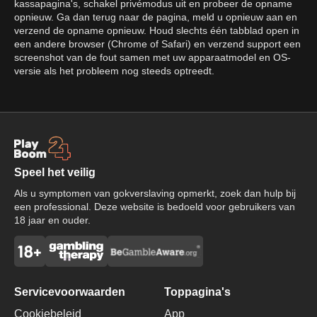
kassapagina's, schakel privémodus uit en probeer de opname
opnieuw. Ga dan terug naar de pagina, meld u opnieuw aan en
verzend de opname opnieuw. Houd slechts één tabblad open in
een andere browser (Chrome of Safari) en verzend support een
screenshot van de fout samen met uw apparaatmodel en OS-
versie als het probleem nog steeds optreedt.
Speel het veilig
Als u symptomen van gokverslaving opmerkt, zoek dan hulp bij
een professional. Deze website is bedoeld voor gebruikers van
18 jaar en ouder.
Servicevoorwaarden
Toppagina's
Cookiebeleid
App