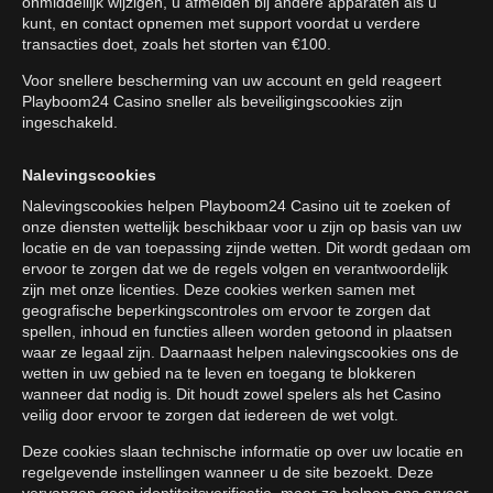
onmiddellijk wijzigen, u afmelden bij andere apparaten als u
kunt, en contact opnemen met support voordat u verdere
transacties doet, zoals het storten van €100.
Voor snellere bescherming van uw account en geld reageert
Playboom24 Casino sneller als beveiligingscookies zijn
ingeschakeld.
Nalevingscookies
Nalevingscookies helpen Playboom24 Casino uit te zoeken of
onze diensten wettelijk beschikbaar voor u zijn op basis van uw
locatie en de van toepassing zijnde wetten. Dit wordt gedaan om
ervoor te zorgen dat we de regels volgen en verantwoordelijk
zijn met onze licenties. Deze cookies werken samen met
geografische beperkingscontroles om ervoor te zorgen dat
spellen, inhoud en functies alleen worden getoond in plaatsen
waar ze legaal zijn. Daarnaast helpen nalevingscookies ons de
wetten in uw gebied na te leven en toegang te blokkeren
wanneer dat nodig is. Dit houdt zowel spelers als het Casino
veilig door ervoor te zorgen dat iedereen de wet volgt.
Deze cookies slaan technische informatie op over uw locatie en
regelgevende instellingen wanneer u de site bezoekt. Deze
vervangen geen identiteitsverificatie, maar ze helpen ons ervoor