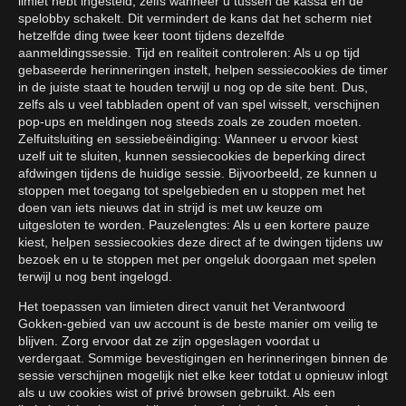
limiet hebt ingesteld, zelfs wanneer u tussen de kassa en de
spelobby schakelt. Dit vermindert de kans dat het scherm niet
hetzelfde ding twee keer toont tijdens dezelfde
aanmeldingssessie. Tijd en realiteit controleren: Als u op tijd
gebaseerde herinneringen instelt, helpen sessiecookies de timer
in de juiste staat te houden terwijl u nog op de site bent. Dus,
zelfs als u veel tabbladen opent of van spel wisselt, verschijnen
pop-ups en meldingen nog steeds zoals ze zouden moeten.
Zelfuitsluiting en sessiebeëindiging: Wanneer u ervoor kiest
uzelf uit te sluiten, kunnen sessiecookies de beperking direct
afdwingen tijdens de huidige sessie. Bijvoorbeeld, ze kunnen u
stoppen met toegang tot spelgebieden en u stoppen met het
doen van iets nieuws dat in strijd is met uw keuze om
uitgesloten te worden. Pauzelengtes: Als u een kortere pauze
kiest, helpen sessiecookies deze direct af te dwingen tijdens uw
bezoek en u te stoppen met per ongeluk doorgaan met spelen
terwijl u nog bent ingelogd.
Het toepassen van limieten direct vanuit het Verantwoord
Gokken-gebied van uw account is de beste manier om veilig te
blijven. Zorg ervoor dat ze zijn opgeslagen voordat u
verdergaat. Sommige bevestigingen en herinneringen binnen de
sessie verschijnen mogelijk niet elke keer totdat u opnieuw inlogt
als u uw cookies wist of privé browsen gebruikt. Als een