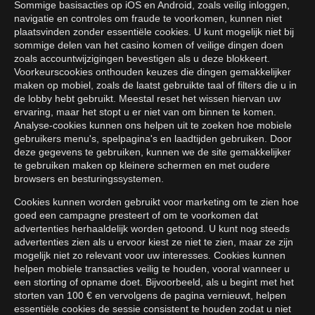
Sommige basisacties op iOS en Android, zoals veilig inloggen,
navigatie en controles om fraude te voorkomen, kunnen niet
plaatsvinden zonder essentiële cookies. U kunt mogelijk niet bij
sommige delen van het casino komen of veilige dingen doen
zoals accountwijzigingen bevestigen als u deze blokkeert.
Voorkeurscookies onthouden keuzes die dingen gemakkelijker
maken op mobiel, zoals de laatst gebruikte taal of filters die u in
de lobby hebt gebruikt. Meestal reset het wissen hiervan uw
ervaring, maar het stopt u er niet van om binnen te komen.
Analyse-cookies kunnen ons helpen uit te zoeken hoe mobiele
gebruikers menu's, spelpagina's en laadtijden gebruiken. Door
deze gegevens te gebruiken, kunnen we de site gemakkelijker
te gebruiken maken op kleinere schermen en met oudere
browsers en besturingssystemen.
Cookies kunnen worden gebruikt voor marketing om te zien hoe
goed een campagne presteert of om te voorkomen dat
advertenties herhaaldelijk worden getoond. U kunt nog steeds
advertenties zien als u ervoor kiest ze niet te zien, maar ze zijn
mogelijk niet zo relevant voor uw interesses. Cookies kunnen
helpen mobiele transacties veilig te houden, vooral wanneer u
een storting of opname doet. Bijvoorbeeld, als u begint met het
storten van 100 € en vervolgens de pagina vernieuwt, helpen
essentiële cookies de sessie consistent te houden zodat u niet