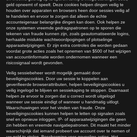
geld opneemt of speelt. Deze cookies helpen dingen veilig te
houden over apparaten en browsers heen door sessies veilig af
te handelen en ervoor te zorgen dat alleen de echte
accounteigenaar belangrijke dingen kan doen. Ook helpen ze
onze systemen vreemde gedragspatronen op te sporen die
tekenen van fraude kunnen zijn, zoals geautomatiseerde logins,
herhaalde mislukte wachtwoordpogingen of plotselinge
apparaatwijzigingen. Er zijn extra controles die worden gedaan
voordat grote acties zoals het opnemen van $500 of het wijzigen
van accountinformatie worden ondernomen wanneer een
risicosignaal wordt gevonden.
Veilig sessiebeheer wordt mogelijk gemaakt door
beveiligingscookies. Door uw sessie te koppelen aan
geverifieerde browserattributen, helpen beveiligingscookies u
veilig ingelogd te blijven en sessiekaping te stoppen. Daarnaast
helpen ze ervoor te zorgen dat u correct wordt uitgelogd
wanneer uw sessie eindigt of wanneer u handmatig uitlogt.
Waarschuwingen voor het vinden van fraude. Onze
beveiligingscookies kunnen helpen te letten op signalen zoals
snel en opnieuw inloggen, IP- of apparaatwijzigingen die geen
zin hebben en vreemde navigatiepatronen. Dit maakt het minder
waarschijnlijk dat iemand probeert uw account over te nemen of
uw geld te stelen. Bescherming voor gevoelige acties. Het