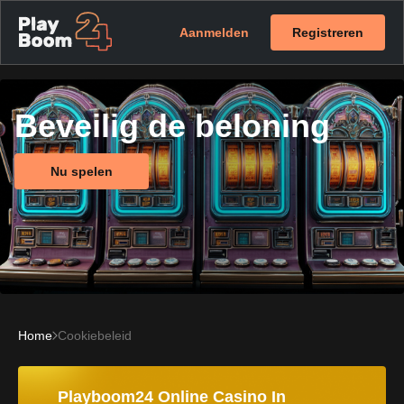
Aanmelden
Registreren
Beveilig de beloning
Nu spelen
Home
Cookiebeleid
Playboom24 Online Casino In